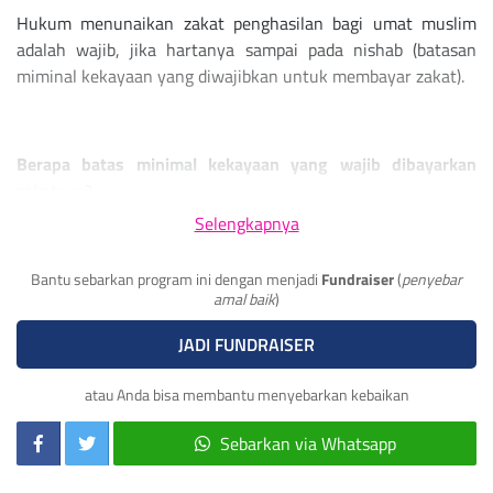
Hukum menunaikan zakat penghasilan bagi umat muslim
adalah wajib, jika hartanya sampai pada nishab (batasan
miminal kekayaan yang diwajibkan untuk membayar zakat).
Berapa batas minimal kekayaan yang wajib dibayarkan
zakatnya?
Selengkapnya
Nishab zakat penghasilan sebesar 85 gram emas per tahun.
Berdasarkan perhitungan emas antam saat ini harganya Rp.
Bantu sebarkan program ini dengan menjadi
Fundraiser
(
penyebar
1.043.000 per gram, jadi nishab zakatnya,
amal baik
)
Rp. 1.043.000 x 85 gram = Rp. 88.655.000
JADI FUNDRAISER
atau kalau kita hitung per bulan menjadi Rp. 7.387.916
atau Anda bisa membantu menyebarkan kebaikan
Sebarkan via Whatsapp
Kemana Zakat Disalurkan?