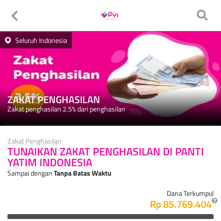
Seluruh Indonesia
ZAKAT PENGHASILAN
Zakat penghasilan 2.5% dari penghasilan
Zakat Penghasilan
TUNAIKAN ZAKAT PENGHASILAN DI PANTI
YATIM INDONESIA
Sampai dengan
Tanpa Batas Waktu
Dana Terkumpul
Rp 85.769.404