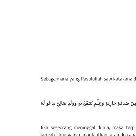
Sebagaimana yang Rasulullah saw katakana d
مِنْ صَدَقَةٍ جَارِيَةٍ وَعِلْمٍ يُنْتَفَعُ بِهِ وَوَلَدٍ صَالِحٍ يَدْعُو لَهُ
Jika seseorang meninggal dunia, maka terpu
jariyah, ilmu yang dimanfaatkan, atau doa ana