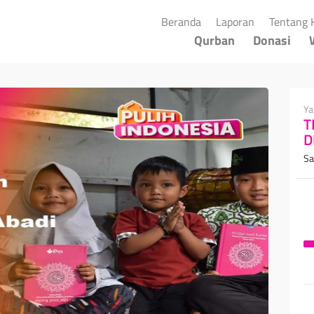
(current)
(current)
Beranda
Laporan
Tentang 
Qurban
Donasi
Ya
T
D
Sa