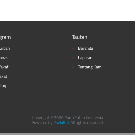
gram
Tautan
urban
Beranda
onasi
Laporan
akaf
Tentang Kami
akat
nfaq
Copyright © 2026 Panti Yatim Indonesia
Powered by
Paybill.id
. All rights reserved.