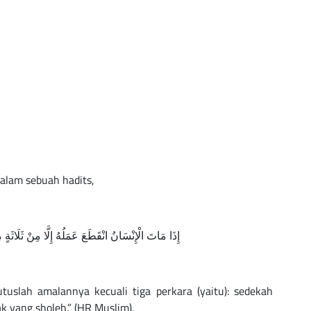
alam sebuah hadits,
إِذَا مَاتَ الْإِنْسَانُ انْقَطَعَ عَمَلُهُ إِلَّا مِنْ ثَلَاثَةٍ 
tuslah amalannya kecuali tiga perkara (yaitu): sedekah
k yang sholeh.” (HR Muslim).