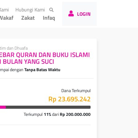
(current)
(current)
Kami
Hubungi Kami
LOGIN
Wakaf
Zakat
Infaq
tim dan Dhuafa
EBAR QURAN DAN BUKU ISLAMI
I BULAN YANG SUCI
mpai dengan
Tanpa Batas Waktu
Dana Terkumpul
Rp 23.695.242
Terkumpul
11%
dari
Rp 200.000.000