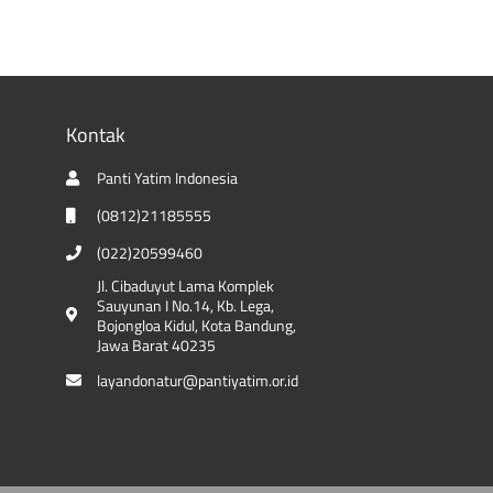
Kontak
Panti Yatim Indonesia
(0812)21185555
(022)20599460
Jl. Cibaduyut Lama Komplek
Sauyunan I No.14, Kb. Lega,
Bojongloa Kidul, Kota Bandung,
Jawa Barat 40235
layandonatur@pantiyatim.or.id