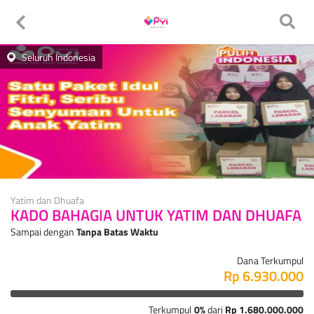
Seluruh Indonesia
Yatim dan Dhuafa
KADO BAHAGIA UNTUK YATIM DAN DHUAFA
Sampai dengan
Tanpa Batas Waktu
Dana Terkumpul
Rp 6.930.000
Terkumpul
0%
dari
Rp 1.680.000.000